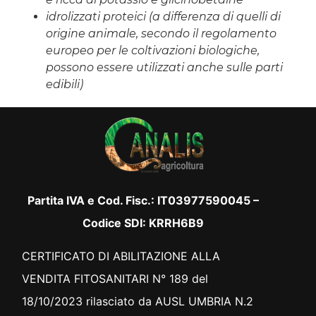
idrolizzati proteici
(a differenza di quelli di
origine animale, secondo il regolamento
europeo per le coltivazioni biologiche,
possono essere utilizzati anche sulle parti
edibili)
Partita IVA e Cod. Fisc.: IT03977590045 –
Codice SDI: KRRH6B9
CERTIFICATO DI ABILITAZIONE ALLA
VENDITA FITOSANITARI N° 189 del
18/10/2023 rilasciato da AUSL UMBRIA N.2