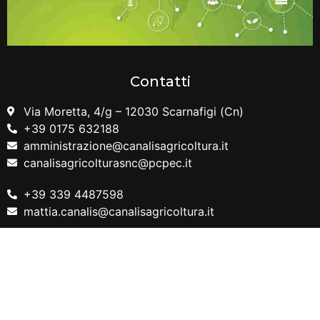
Contatti
Via Moretta, 4/g – 12030 Scarnafigi (Cn)
+39 0175 632188
amministrazione@canalisagricoltura.it
canalisagricolturasnc@pcpec.it
+39 339 4487598
mattia.canalis@canalisagricoltura.it
+39 349 6922732
enrico.c@canalisagricoltura.it
+39 377 706 3475
alessandro.risso@canalisagricoltura.it